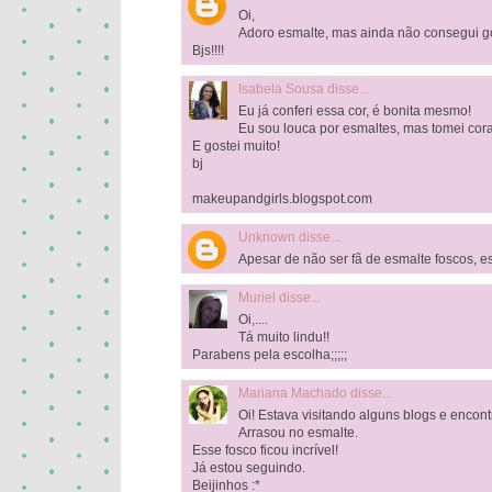
Oi,
Adoro esmalte, mas ainda não consegui gos
Bjs!!!!
Isabela Sousa
disse...
Eu já conferi essa cor, é bonita mesmo!
Eu sou louca por esmaltes, mas tomei co
E gostei muito!
bj
makeupandgirls.blogspot.com
Unknown
disse...
Apesar de não ser fã de esmalte foscos, es
Muriel
disse...
Oi,....
Tá muito lindu!!
Parabens pela escolha;;;;;
Mariana Machado
disse...
Oi! Estava visitando alguns blogs e encont
Arrasou no esmalte.
Esse fosco ficou incrível!
Já estou seguindo.
Beijinhos :*