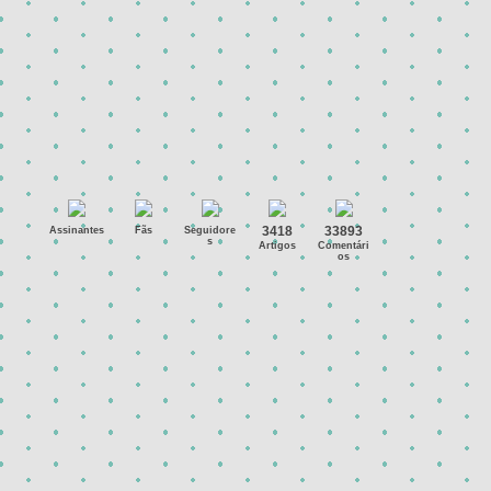
3418
33893
Assinantes
Fãs
Seguidore
s
Artigos
Comentári
os