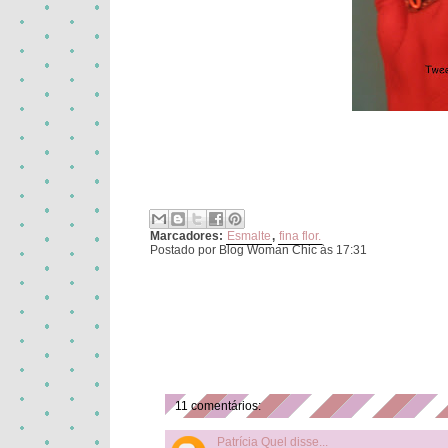
Marcadores:
Esmalte
,
fina flor.
Postado por Blog Woman Chic
às 17:31
11 comentários:
Patrícia Quel
disse...