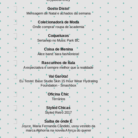
Gosto Disto!
Mensagem de Natal e achados da semana
Colecionadora de Moda
Onde comprar roupa de academia
Coqueluxos
Sertanejo no Music Park BC
Coisa de Menina
Alice band: tiara fashionista!
Rascunhos de Ítala
A expectativa é sempre melhor que a realidade
Vai Garota!
Eu Testei: Base Studio Skin 15 Hour Wear Hydrating
Foundation - Smashbox
Oficina Chic
Terrários
Styled Chicas
Styled Retrô 2017
Saiba de onde É
Joyce, Maria Fernanda Cândido, usou vestido da
marca Alphorria na novela A força do querer