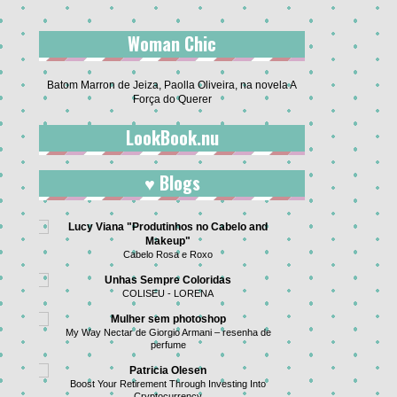
Woman Chic
Batom Marron de Jeiza, Paolla Oliveira, na novela A
Força do Querer
LookBook.nu
♥ Blogs
Lucy Viana "Produtinhos no Cabelo and
Makeup"
Cabelo Rosa e Roxo
Unhas Sempre Coloridas
COLISEU - LORENA
Mulher sem photoshop
My Way Nectar de Giorgio Armani – resenha de
perfume
Patricia Olesen
Boost Your Retirement Through Investing Into
Cryptocurrency