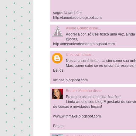
segue lá também:
http://tamodado.blogspot.com
Allyne Gondo
disse...
Adorei a cor, só usei fosco uma vez, ainda
Bjocas,
http://mecanicademoda.blogspot.com
Unknown
disse...
Nossa, a cor é linda... assim como sua un
Mas, quem sabe se eu encontrar esse esm
Beijos
viciose.blogspot.com
Beatriz Marinho
disse...
Eu amoo os esmaltes da fina flor!
Linda,amei o seu blog!E gostaria de convi
de coisas e novidades legais!
www.withmake.blogspot.com
Beijos!