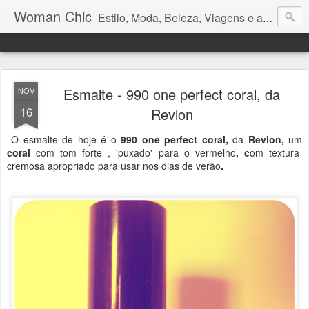
Woman Chic
Estilo, Moda, Beleza, Viagens e afins.
Esmalte - 990 one perfect coral, da
NOV
16
Revlon
O esmalte de hoje é o
990 one perfect coral,
da
Revlon,
um
coral
com tom forte , 'puxado' para o vermelho
, c
om textura
cremosa apropriado para usar nos dias de verão
.